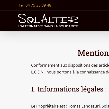
Passer
Tél. 04 75 35 89 48
au
contenu
Mentions
Conformément aux dispositions des articles
L.C.E.N., nous portons à la connaissance de
1. Informations légales :
Le Propriétaire est : Tomas Landazuri, Sola