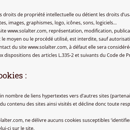
es droits de propriété intellectuelle ou détient les droits d’
extes, images, graphismes, logo, icônes, sons, logiciels…
ite www.solalter.com, représentation, modification, publicat
e moyen ou le procédé utilisé, est interdite, sauf autorisati
contact du site www.solalter.com, à défaut elle sera consid
dispositions des articles L.335-2 et suivants du Code de Pro
ookies :
in nombre de liens hypertextes vers d’autres sites (partena
e du contenu des sites ainsi visités et décline donc toute re
lalter.com, ne délivre aucuns cookies susceptibles ‘identifier
ui-ci sur le site.