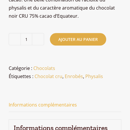
physalis et du caractère aromatique du chocolat
noir CRU 75% cacao d’Equateur.
AJOUTER AU PANIER
quantité
de
Physalis
enrobé
Catégorie :
Chocolats
chocolat
Étiquettes :
Chocolat cru
,
Enrobés
,
Physalis
noir
cru
Informations complémentaires
Informations complémentaires