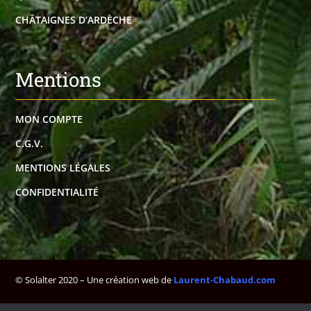
CHÂTAIGNES D’ARDÈCHE
Mentions
MON COMPTE
C.G.V.
MENTIONS LÉGALES
CONFIDENTIALITÉ
© Solalter 2020 – Une création web de
Laurent-Chabaud.com