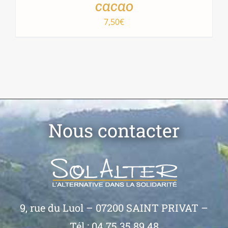
cacao
7,50
€
AJOUTER AU PANIER
/
DÉTAILS
Nous contacter
9, rue du Luol – 07200 SAINT PRIVAT –
Tél : 04 75 35 89 48