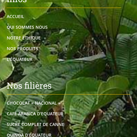
ACCUEIL
QUI SOMMES NOUS
NOTRE ÉTHIQUE
NOS PRODUITS
L’ÉQUATEUR
Nos filières
CHOCOLAT « NACIONAL »
CAFÉ ARABICA D’EQUATEUR
SUCRE COMPLET DE CANNE
QUINOA D’EQUATEUR