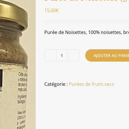
15,00
€
Purée de Noisettes, 100% noisettes, br
AJOUTER AU PANI
quantité
de
Purée
de
Catégorie :
Purées de fruits secs
Noisettes
(300
g)