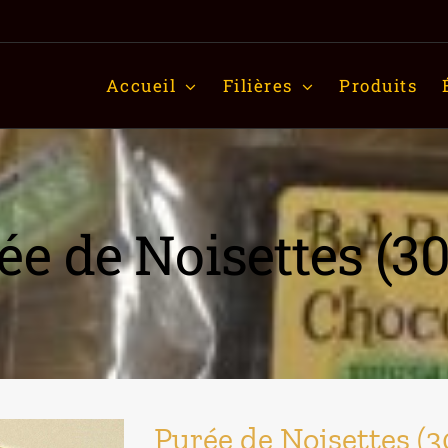
Accueil
Filières
Produits
ée de Noisettes (30
Purée de Noisettes (3