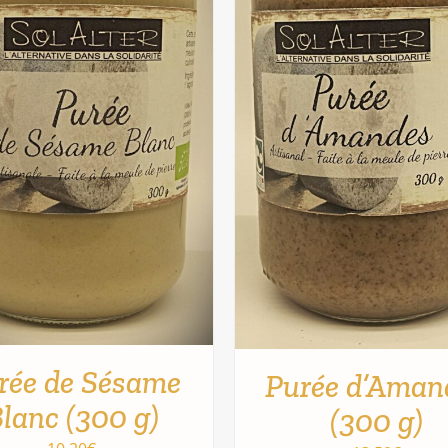
rée de Sésame
Purée d’Aman
lanc (300 g)
(300 g)