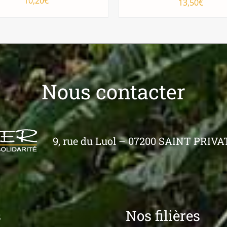
10,20
€
13,50
€
OUTER AU PANIER
/
AJOUTER AU PANIER
APERÇU
APERÇU
Nous contacter
9, rue du Luol – 07200 SAINT PRIVAT 
s
Nos filières