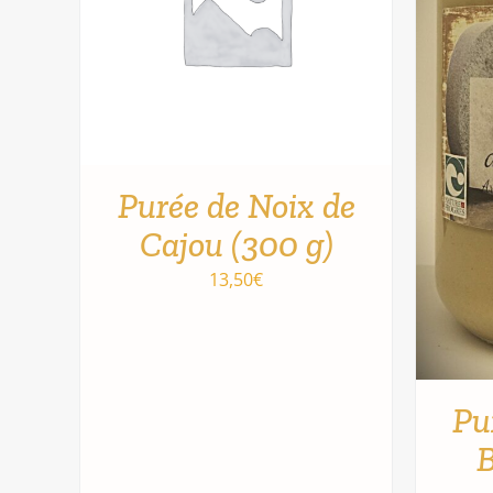
Purée de Noix de
Cajou (300 g)
13,50
€
AJOUTER AU PANIER
/
APERÇU
Pu
B