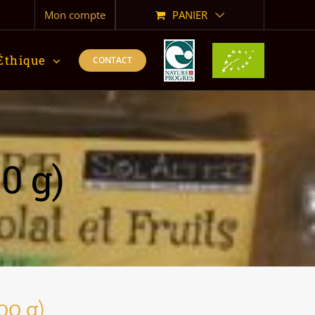
Mon compte
PANIER
Éthique
CONTACT
0 g)
00 g)