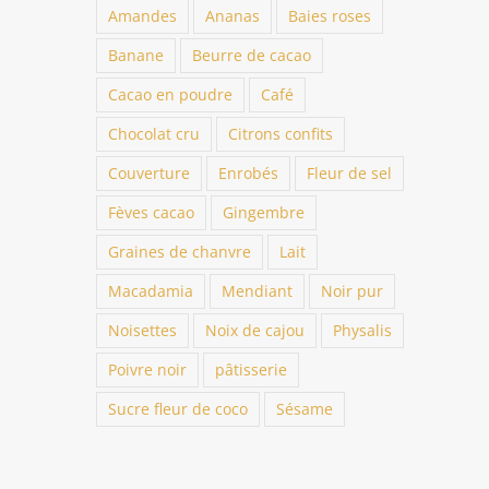
Amandes
Ananas
Baies roses
Banane
Beurre de cacao
Cacao en poudre
Café
Chocolat cru
Citrons confits
Couverture
Enrobés
Fleur de sel
Fèves cacao
Gingembre
Graines de chanvre
Lait
Macadamia
Mendiant
Noir pur
Noisettes
Noix de cajou
Physalis
Poivre noir
pâtisserie
Sucre fleur de coco
Sésame