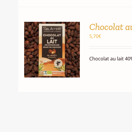
AJOUTER AU
Chocolat au
PANIER
APERÇU
/
5,70
€
Chocolat au lait 40
AJOUTER AU
PANIER
APERÇU
/