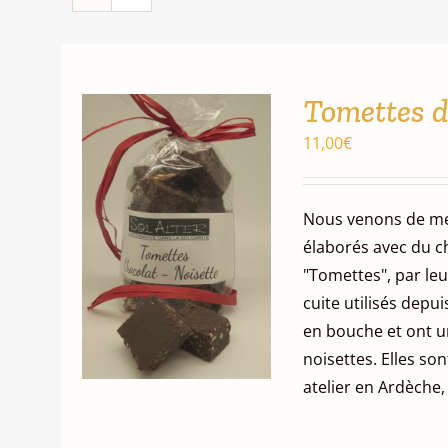
Tomettes de
11,00
€
Nous venons de met
élaborés avec du c
"Tomettes", par leu
cuite utilisés dep
en bouche et ont u
noisettes. Elles so
atelier en Ardèche,