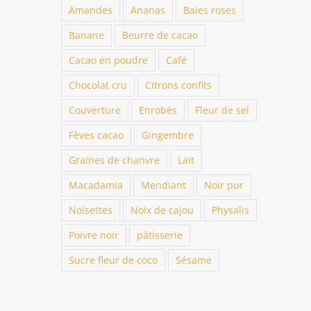
Amandes
Ananas
Baies roses
Banane
Beurre de cacao
Cacao en poudre
Café
Chocolat cru
Citrons confits
Couverture
Enrobés
Fleur de sel
Fèves cacao
Gingembre
Graines de chanvre
Lait
Macadamia
Mendiant
Noir pur
Noisettes
Noix de cajou
Physalis
Poivre noir
pâtisserie
Sucre fleur de coco
Sésame