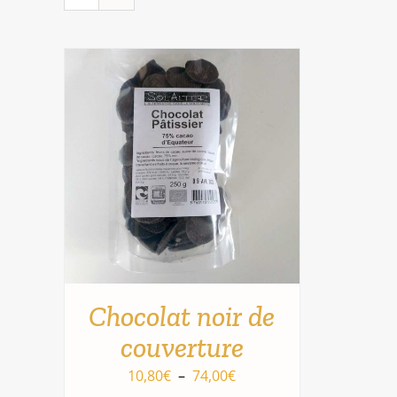
Chocolat noir de
couverture
Plage
10,80
€
–
74,00
€
CE
CHOIX DES OPTIONS
/